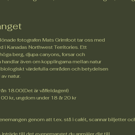
nget
elönade fotografen Mats Grimfoot tar oss med
d i Kanadas Northwest Territories. Ett
höga berg, djupa canyons, forsar och
n handlar även om kopplingarna mellan natur
biologiskt värdefulla områden och betydelsen
av natur.
från 18.00(Det är våffeldagen!)
100 kr, ungdom under 18 år 20 kr
nemangen genom att t.ex. stå i cafét, scannar biljetter och
 inträde till det evenemanget du anmäler dig till.