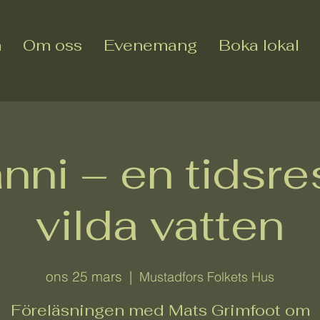
m
Om oss
Evenemang
Boka lokal
nni – en tidsre
vilda vatten
ons 25 mars
  |  
Mustadfors Folkets Hus
Föreläsningen med Mats Grimfoot om