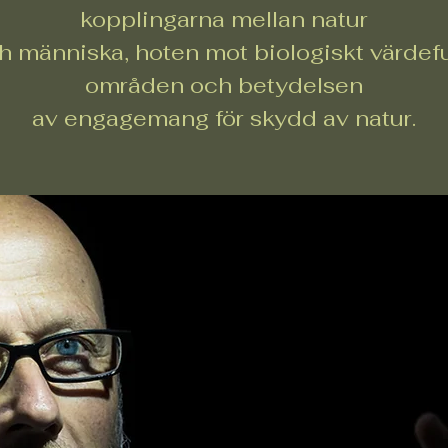
kopplingarna mellan natur
h människa, hoten mot biologiskt värdefu
områden och betydelsen
av engagemang för skydd av natur.