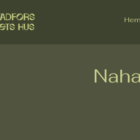
He
Naha