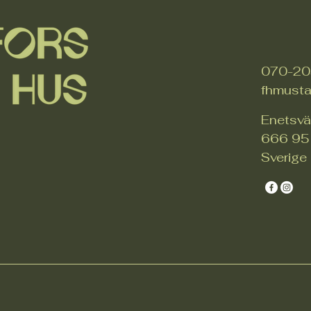
070-20
fhmust
Enetsv
666 95 
Sverige