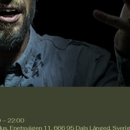
s
 – 22:00
Hus, Enetsvägen 11, 666 95 Dals Långed, Sveri