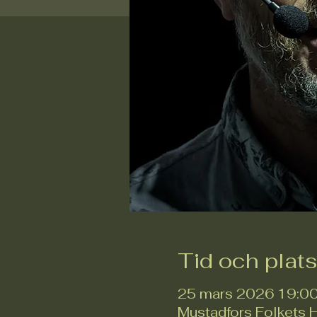
Tid och plat
25 mars 2026 19:00
Mustadfors Folkets 