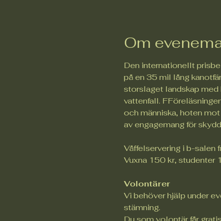
Om evenema
Den internationellt prisb
på en 35 mil lång kanotfär
storslaget landskap med 
vattenfall. FFöreläsninge
och människa, hoten mot 
av engagemang för skydd 
Våffelservering i b-salen 
Vuxna 150 kr, studenter 
Volontärer
Vi behöver hjälp under eve
stämning.
Du som volontär får gratis